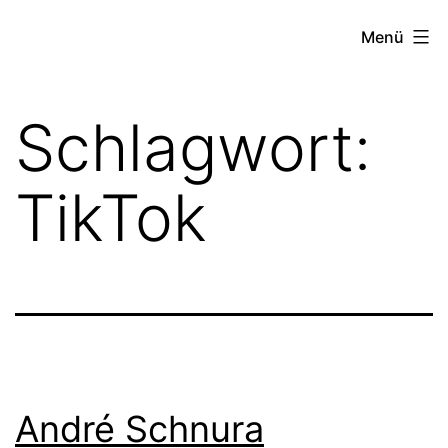
Zum
FZW
Menü
Inhalt
springen
Schlagwort:
TikTok
André Schnura