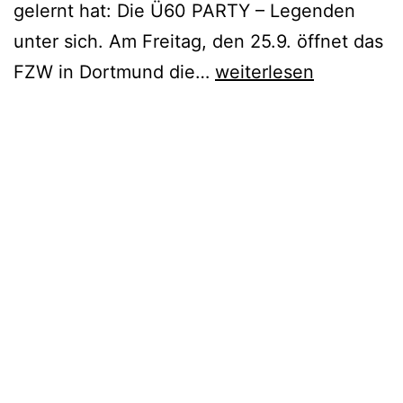
gelernt hat: Die Ü60 PARTY – Legenden
unter sich. Am Freitag, den 25.9. öffnet das
Ü60-
FZW in Dortmund die…
weiterlesen
Party
–
Legenden
unter
sich