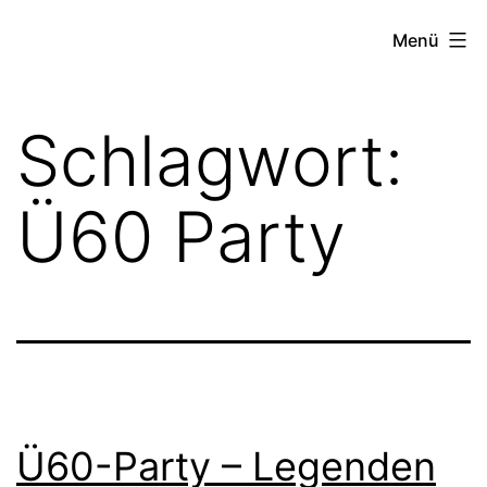
Zum
FZW
Menü
Inhalt
springen
Schlagwort:
Ü60 Party
Ü60-Party – Legenden