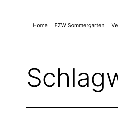
Zum
Inhalt
springen
FZW
Home
FZW Sommergarten
Ve
Schlag