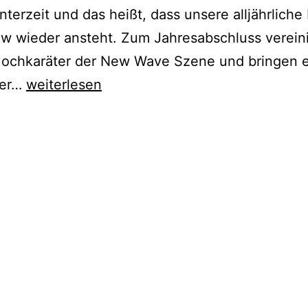
interzeit und das heißt, dass unsere alljährlich
w wieder ansteht. Zum Jahresabschluss verein
Hochkaräter der New Wave Szene und bringen 
NOWA
der…
weiterlesen
X-
MAS
SHOW