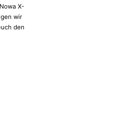
e Nowa X-
igen wir
euch den