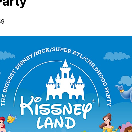
Party
59