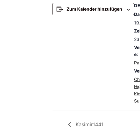
DE
Zum Kalender hinzufügen
Da
19
Zei
23
Ve
e:
Pa
Ve
Ch
Hi
Ki
Su
Kasimir1441