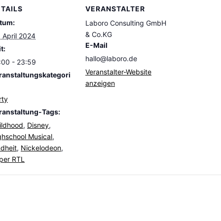
TAILS
VERANSTALTER
tum:
Laboro Consulting GmbH
& Co.KG
. April 2024
E-Mail
t:
hallo@laboro.de
:00 - 23:59
Veranstalter-Website
ranstaltungskategori
anzeigen
rty
ranstaltung-Tags:
ildhood
,
Disney
,
ghschool Musical
,
ndheit
,
Nickelodeon
,
per RTL