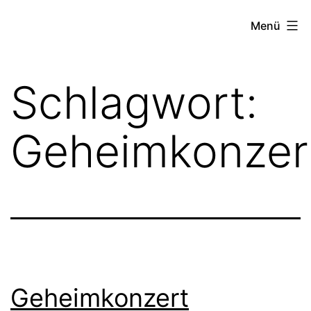
Zum
FZW
Menü
Inhalt
springen
Schlagwort:
Geheimkonzer
Geheimkonzert