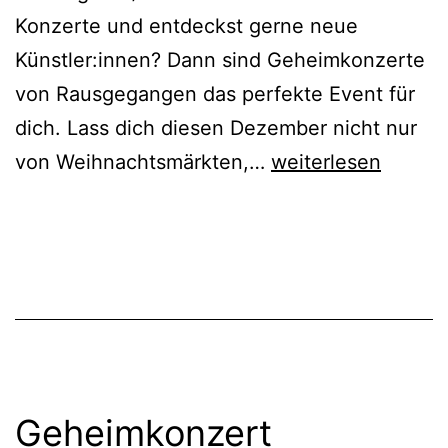
Konzerte und entdeckst gerne neue
Künstler:innen? Dann sind Geheimkonzerte
von Rausgegangen das perfekte Event für
dich. Lass dich diesen Dezember nicht nur
Geheimkonzert
von Weihnachtsmärkten,…
weiterlesen
Dortmund
|
WELCOME
WINTER
EDITION
Geheimkonzert