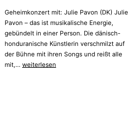
Geheimkonzert mit: Julie Pavon (DK) Julie
Pavon – das ist musikalische Energie,
gebündelt in einer Person. Die dänisch-
honduranische Künstlerin verschmilzt auf
der Bühne mit ihren Songs und reißt alle
Geheimkonzert
mit,…
weiterlesen
Dortmund
|
SPRING
EDITION
by
Rausgegangen