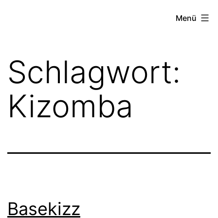
Zum
FZW
Menü
Inhalt
springen
Schlagwort:
Kizomba
Basekizz