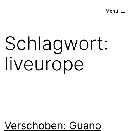
Zum
FZW
Menü
Inhalt
springen
Schlagwort:
liveurope
Verschoben: Guano