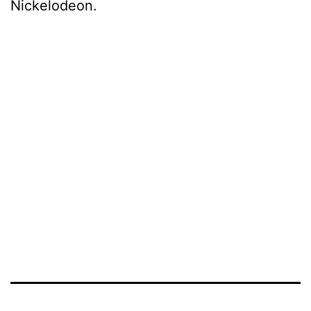
Nickelodeon.