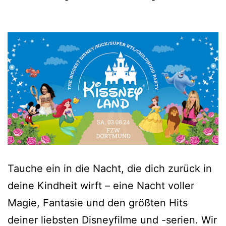
Tauche ein in die Nacht, die dich zurück in
deine Kindheit wirft – eine Nacht voller
Magie, Fantasie und den größten Hits
deiner liebsten Disneyfilme und -serien. Wir