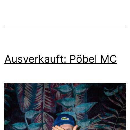
Ü30
Hip
Hop
Party
–
Ausverkauft: Pöbel MC
03-
2025