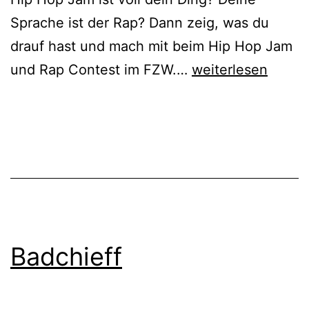
Sprache ist der Rap? Dann zeig, was du
drauf hast und mach mit beim Hip Hop Jam
Bring
und Rap Contest im FZW.…
weiterlesen
Your
Own
Beats
2025
Badchieff